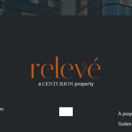
om
À pro
Suites